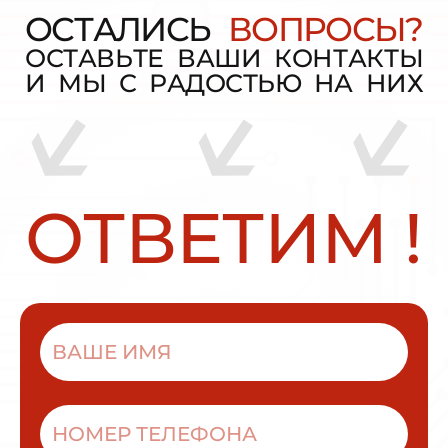
О
С
Т
А
Л
И
С
Ь
В
О
П
Р
О
С
Ы
?
О
С
Т
А
В
Ь
Т
Е
В
А
Ш
И
К
О
Н
Т
А
К
Т
Ы
И
М
Ы
С
Р
А
Д
О
С
Т
Ь
Ю
Н
А
Н
И
Х
О
Т
В
Е
Т
И
М
!