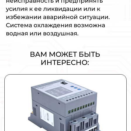
неисправность и предпринять
усилия к ее ликвидации или к
избежании аварийной ситуации.
Система охлаждения возможна
водная или воздушная.
ВАМ МОЖЕТ БЫТЬ
ИНТЕРЕСНО:
Плавный пуск и останов INNOVERT
SSD751A43E 0,75кВт 380В 1,5А
УПП для промышленных применений малой и
средней мощности.
МОЩНОСТЬ
0,75 кВт