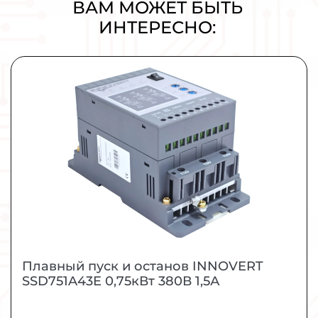
ВАМ МОЖЕТ БЫТЬ
ИНТЕРЕСНО:
Плавный пуск и останов INNOVERT
SSD751A43E 0,75кВт 380В 1,5А
УПП для промышленных применений малой и
средней мощности.
МОЩНОСТЬ
0,75 кВт
ЗАКАЗАТЬ
ПОДРОБНЕЕ
Плавный пуск и останов INNOVERT
SSD751A43E 0,75кВт 380В 1,5А