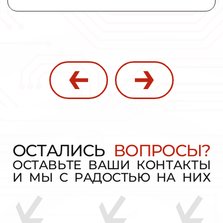
О
С
Т
А
Л
И
С
Ь
В
О
П
Р
О
С
Ы
?
О
С
Т
А
В
Ь
Т
Е
В
А
Ш
И
К
О
Н
Т
А
К
Т
Ы
И
М
Ы
С
Р
А
Д
О
С
Т
Ь
Ю
Н
А
Н
И
Х