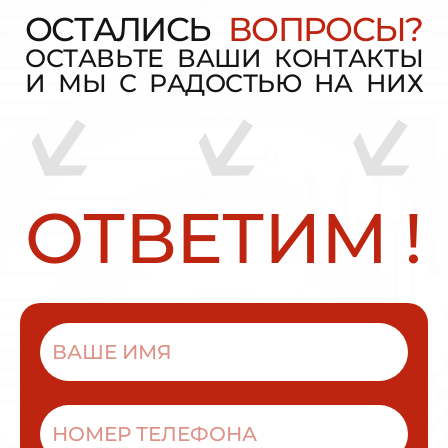
О
С
Т
А
Л
И
С
Ь
В
О
П
Р
О
С
Ы
?
О
С
Т
А
В
Ь
Т
Е
В
А
Ш
И
К
О
Н
Т
А
К
Т
Ы
И
М
Ы
С
Р
А
Д
О
С
Т
Ь
Ю
Н
А
Н
И
Х
О
Т
В
Е
Т
И
М
!