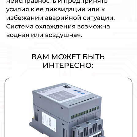
неисправность и предпринять
усилия к ее ликвидации или к
избежании аварийной ситуации.
Система охлаждения возможна
водная или воздушная.
ВАМ МОЖЕТ БЫТЬ
ИНТЕРЕСНО:
Плавный пуск и останов INNOVERT
SSD751A43E 0,75кВт 380В 1,5А
УПП для промышленных применений малой и
средней мощности.
МОЩНОСТЬ
0,75 кВт