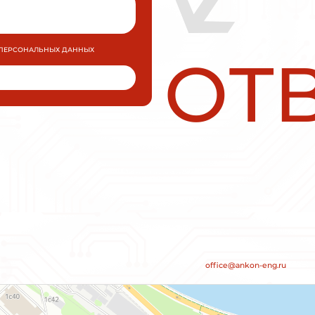
Плавный пуск и останов INNOVERT
SSD112A43E 1,1кВт 380В 2,2А
УПП для промышленных применений малой 
средней мощности.
МОЩНОСТЬ
0,75 кВт
ПОДРОБН
ЗАКАЗАТЬ
RT
Плавный пуск и останов INNOV
SSD112A43E 1,1кВт 380В 2,2А