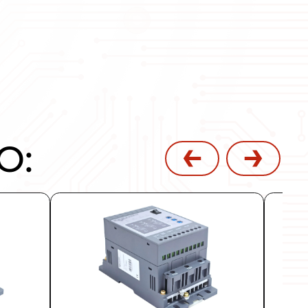
авлением. Эти устройства применяются д
ентробежных насосов.
/66, мощностью от 1,1 до 1400 кВт. Во в
в ЕС и Технических регламентов Таможе