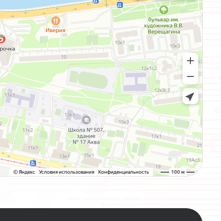
О
С
Т
А
Л
О
С
Т
А
В
Ь
Т
Е
И
М
Ы
С