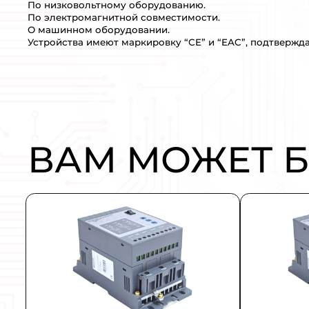
ОПИСАНИЕ:
VLT HVAC Drive FC-102 – серия пр
управления вентиляторами систем 
Модельная линейка включает в себя 
фильтр высших гармоник RFI.
Частотные преобразователи этой с