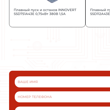
По низковольтному оборудованию.
По электромагнитной совместимос
О машинном оборудовании.
Устройства имеют маркировку “СЕ”
ВАМ МОЖ