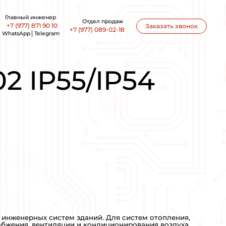
office@ankon-eng.ru
 102 IP55/IP54 110КВТ 380-480В 212А
RIVE FC 10
А
ПРОИЗВОДСТВО: