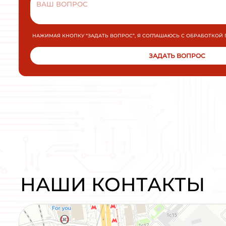
Плавный пуск и останов INNOVERT
SSD751A43E 0,75кВт 380В 1,5А
УПП для промышленных применений малой и
средней мощности.
МОЩНОСТЬ
ПОДРОБНЕЕ
ЗАКАЗАТЬ
Плавный пуск и останов INNOVE
SSD751A43E 0,75кВт 380В 1,5А