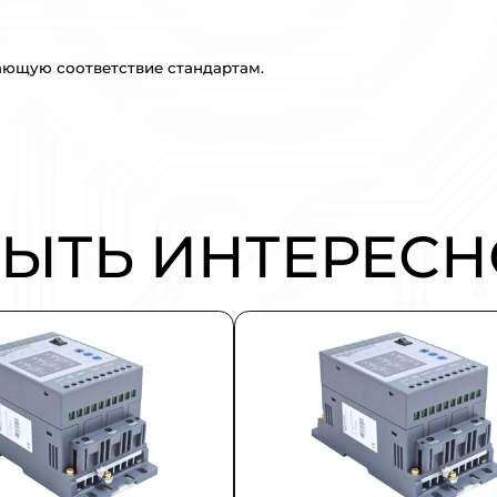
еобразователей частоты с векторным упр
принудительной циркуляции воздуха и ц
частотные преобразователи IP00/20/21/55
ерии соответствуют требованиям директи