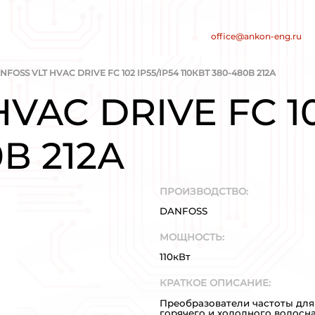
нт
е электросистем
/
/
АРОВ
DANFOSS
DANFOSS VLT HVAC DRIVE FC
VLT HVAC D
80-480В 212