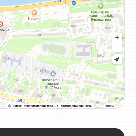
О
С
Т
А
Л
О
С
Т
А
В
Ь
Т
Е
И
М
Ы
С