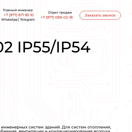
office@ankon-eng.ru
C 102 IP55/IP54 75КВТ 380-480В 147А
RIVE FC 10
А
ПРОИЗВОДСТВО: