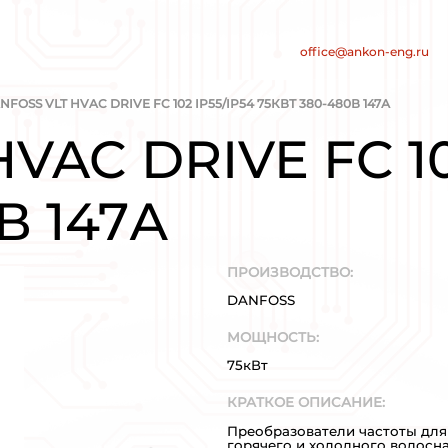
нт
е электросистем
/
/
АРОВ
DANFOSS
DANFOSS VLT HVAC DRIVE F
VLT HVAC D
0-480В 147