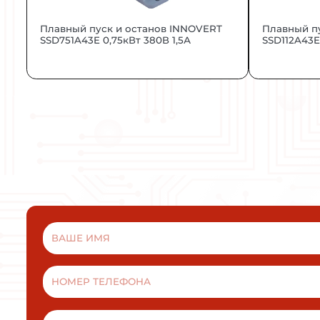
По низковольтному оборудованию.
По электромагнитной совместимос
О машинном оборудовании.
Устройства имеют маркировку “СЕ”
ВАМ МОЖ