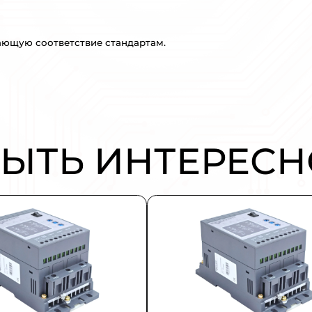
еобразователей частоты с векторным упр
принудительной циркуляции воздуха и ц
частотные преобразователи IP00/20/21/55
ерии соответствуют требованиям директи