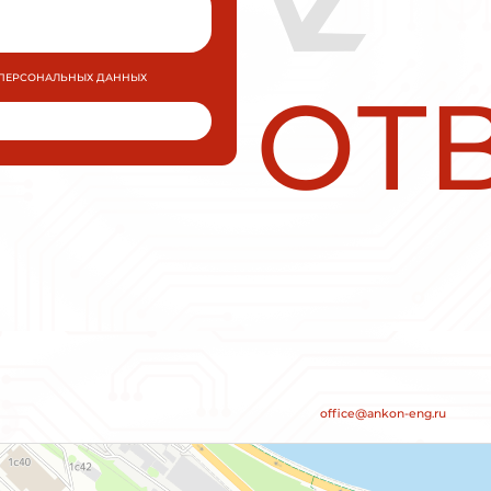
Плавный пуск и останов INNOVERT
SSD112A43E 1,1кВт 380В 2,2А
УПП для промышленных применений малой 
средней мощности.
МОЩНОСТЬ
0,75 кВт
ПОДРОБН
ЗАКАЗАТЬ
RT
Плавный пуск и останов INNOV
SSD112A43E 1,1кВт 380В 2,2А