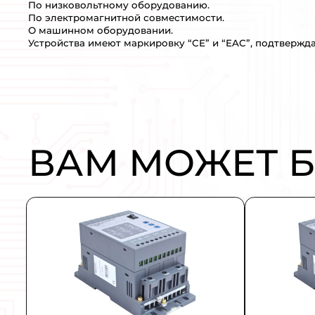
ОПИСАНИЕ:
VLT HVAC Drive FC-102 – серия пр
управления вентиляторами систем 
Модельная линейка включает в себя 
фильтр высших гармоник RFI.
Частотные преобразователи этой с