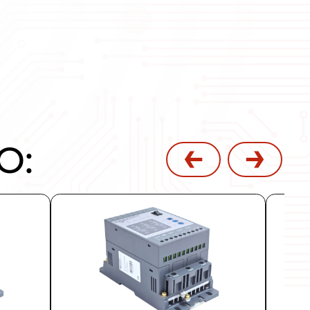
авлением. Эти устройства применяются д
ентробежных насосов.
/66, мощностью от 1,1 до 1400 кВт. Во в
в ЕС и Технических регламентов Таможе