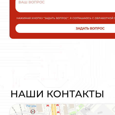
Плавный пуск и останов INNOVERT
SSD751A43E 0,75кВт 380В 1,5А
УПП для промышленных применений малой и
средней мощности.
МОЩНОСТЬ
ПОДРОБНЕЕ
ЗАКАЗАТЬ
Плавный пуск и останов INNOVE
SSD751A43E 0,75кВт 380В 1,5А