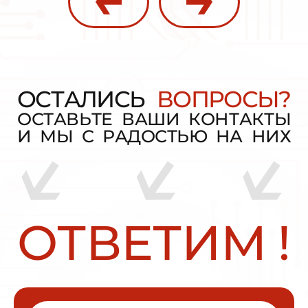
О
С
Т
А
Л
И
С
Ь
В
О
П
Р
О
С
Ы
?
О
С
Т
А
В
Ь
Т
Е
В
А
Ш
И
К
О
Н
Т
А
К
Т
Ы
И
М
Ы
С
Р
А
Д
О
С
Т
Ь
Ю
Н
А
Н
И
Х
О
Т
В
Е
Т
И
М
!