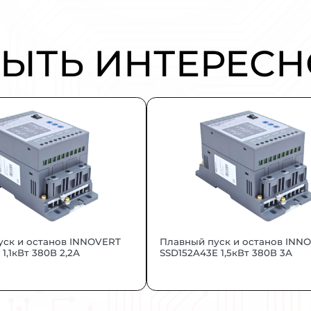
ое решение для управления вентилятора
ентиляторов, снижая расход электроэне
ы диспетчеризации зданий. Идеально по