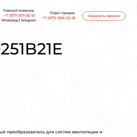
office@ankon-eng.ru
/IVD251B21E 0,25КВТ 220В 1,5А
51A21E/IVD
ПРОИЗВОДСТВО: