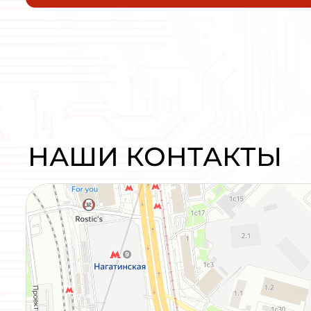
Плавный пуск и останов INNOVE
SSD751A43E 0,75кВт 380В 1,5А