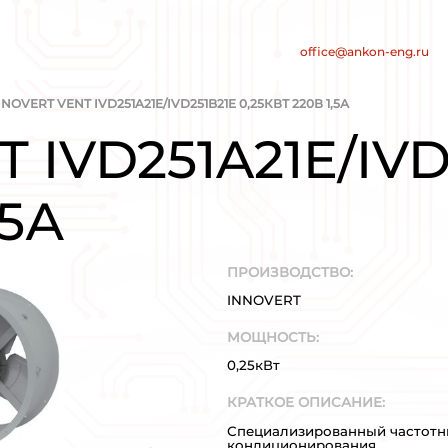
нт
е электросистем
/
/
АРОВ
INNOVERT
INNOVERT VENT IVD251A21E
 VENT IVD2
20В 1,5А