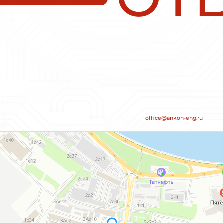
RT
Плавный пуск и останов INNOV
SSD112A43E 1,1кВт 380В 2,2А