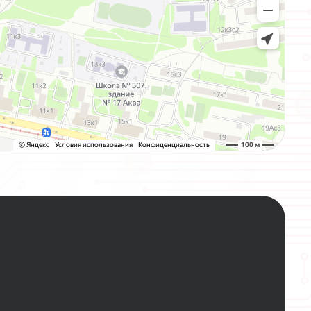
О
С
Т
А
В
Ь
Т
Е
И
М
Ы
С
О
Т