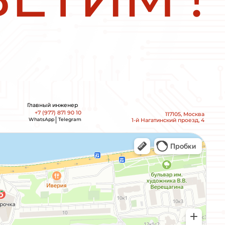
ERT
Плавный пуск и останов INNO
SSD152A43E 1,5кВт 380В 3А
О
С
Т
А
Л