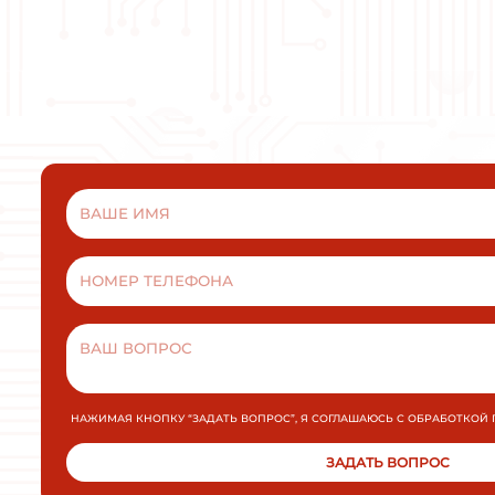
ВАМ МОЖ
Плавный пуск и останов INNOVERT
SSD751A43E 0,75кВт 380В 1,5А
УПП для промышленных применений малой и
средней мощности.
МОЩНОСТЬ
ПОДРОБНЕЕ
ЗАКАЗАТЬ