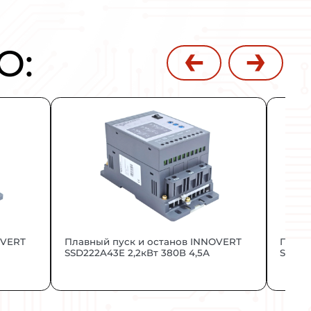
ми, системами кондиционирования и кли
ргии и обеспечивая комфортные условия
дходит для торговых центров, промышле