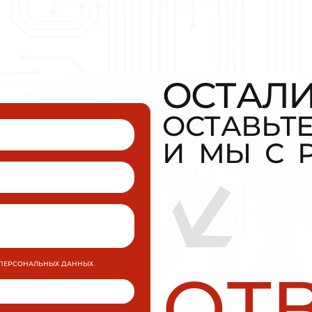
ЕТ БЫТЬ 
Плавный пуск и останов INNOVERT
SSD112A43E 1,1кВт 380В 2,2А
УПП для промышленных применений малой 
средней мощности.
МОЩНОСТЬ
0,75 кВт
ПОДРОБН
ЗАКАЗАТЬ