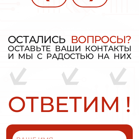
О
С
Т
А
Л
И
С
Ь
В
О
П
Р
О
С
Ы
?
О
С
Т
А
В
Ь
Т
Е
В
А
Ш
И
К
О
Н
Т
А
К
Т
Ы
И
М
Ы
С
Р
А
Д
О
С
Т
Ь
Ю
Н
А
Н
И
Х
О
Т
В
Е
Т
И
М
!