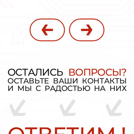
О
С
Т
А
Л
И
С
Ь
В
О
П
Р
О
С
Ы
?
О
С
Т
А
В
Ь
Т
Е
В
А
Ш
И
К
О
Н
Т
А
К
Т
Ы
И
М
Ы
С
Р
А
Д
О
С
Т
Ь
Ю
Н
А
Н
И
Х