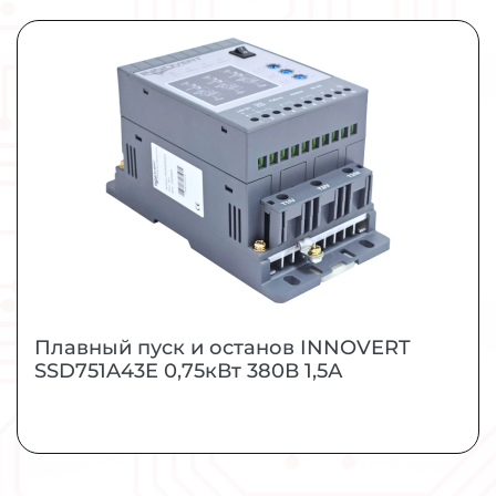
Плавный пуск и останов INNOVERT
SSD751A43E 0,75кВт 380В 1,5А
УПП для промышленных применений малой и
средней мощности.
МОЩНОСТЬ
0,75 кВт
ЗАКАЗАТЬ
ПОДРОБНЕЕ
Плавный пуск и останов INNOVERT
SSD751A43E 0,75кВт 380В 1,5А