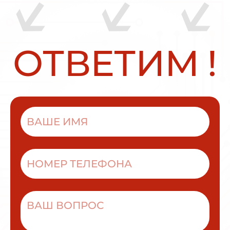
О
Т
В
Е
Т
И
М
!