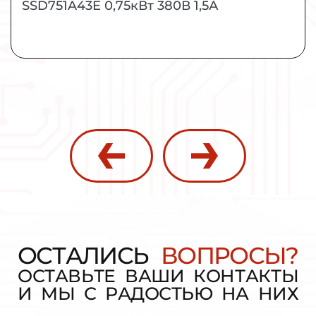
SSD751A43E 0,75кВт 380В 1,5А
О
С
Т
А
Л
И
С
Ь
В
О
П
Р
О
С
Ы
?
О
С
Т
А
В
Ь
Т
Е
В
А
Ш
И
К
О
Н
Т
А
К
Т
Ы
И
М
Ы
С
Р
А
Д
О
С
Т
Ь
Ю
Н
А
Н
И
Х