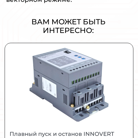
ВАМ МОЖЕТ БЫТЬ
ИНТЕРЕСНО:
Плавный пуск и останов INNOVERT
SSD751A43E 0,75кВт 380В 1,5А
УПП для промышленных применений малой и
средней мощности.
МОЩНОСТЬ
0,75 кВт
ЗАКАЗАТЬ
ПОДРОБНЕЕ
Плавный пуск и останов INNOVERT