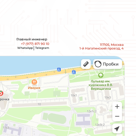
О
С
Т
А
Л
О
С
Т
А
В
Ь
Т
Е
И
М
Ы
С