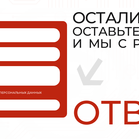
ЕТ БЫТЬ 
Плавный пуск и останов INNOVERT
SSD112A43E 1,1кВт 380В 2,2А
УПП для промышленных применений малой 
средней мощности.
МОЩНОСТЬ
0,75 кВт
ПОДРОБН
ЗАКАЗАТЬ
RT
Плавный пуск и останов INNOV
SSD112A43E 1,1кВт 380В 2,2А