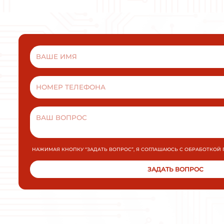
ВАМ МОЖ
Плавный пуск и останов INNOVERT
SSD751A43E 0,75кВт 380В 1,5А
УПП для промышленных применений малой и
средней мощности.
МОЩНОСТЬ
ПОДРОБНЕЕ
ЗАКАЗАТЬ
Плавный пуск и останов INNOVE
SSD751A43E 0,75кВт 380В 1,5А