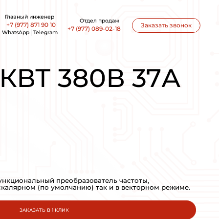
office@ankon-eng.ru
3 18,5КВТ 380В 37А
3U43B3 18,
ПРОИЗВОДСТВО:
INNOVERT
МОЩНОСТЬ: