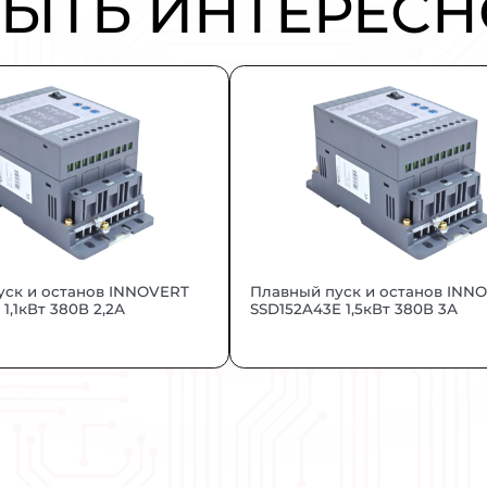
RT серии ITD представляет собой много
име.