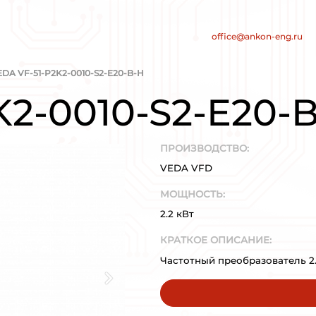
нт
е электросистем
/
/
АРОВ
VEDA VFD
VEDA VF-51-P2K2-0010-S2
51-P2K2-00