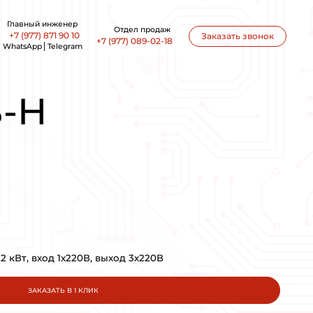
office@ankon-eng.ru
-E20-B-H
10-S2-E20-
ПРОИЗВОДСТВО:
VEDA VFD
МОЩНОСТЬ: