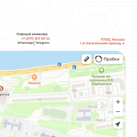
О
С
Т
А
Л
О
С
Т
А
В
Ь
Т
Е
И
М
Ы
С