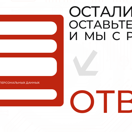
Плавный пуск и останов INNOVERT
SSD112A43E 1,1кВт 380В 2,2А
УПП для промышленных применений малой 
средней мощности.
МОЩНОСТЬ
0,75 кВт
ПОДРОБН
ЗАКАЗАТЬ
RT
Плавный пуск и останов INNOV
SSD112A43E 1,1кВт 380В 2,2А