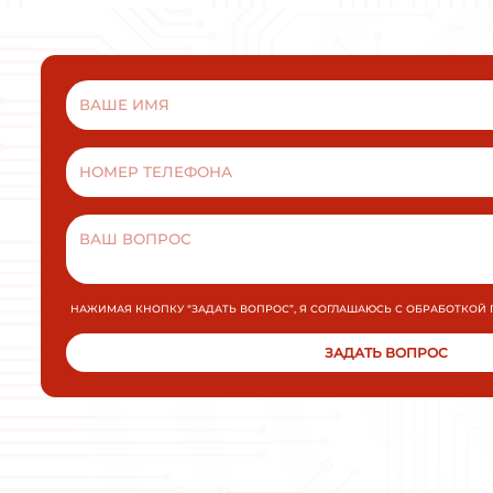
Плавный пуск и останов INNOVERT
SSD751A43E 0,75кВт 380В 1,5А
УПП для промышленных применений малой и
средней мощности.
МОЩНОСТЬ
ПОДРОБНЕЕ
ЗАКАЗАТЬ
Плавный пуск и останов INNOVE
SSD751A43E 0,75кВт 380В 1,5А