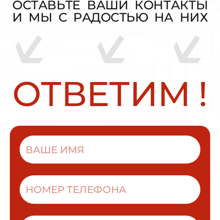
О
С
Т
А
В
Ь
Т
Е
В
А
Ш
И
К
О
Н
Т
А
К
Т
Ы
И
М
Ы
С
Р
А
Д
О
С
Т
Ь
Ю
Н
А
Н
И
Х
О
Т
В
Е
Т
И
М
!