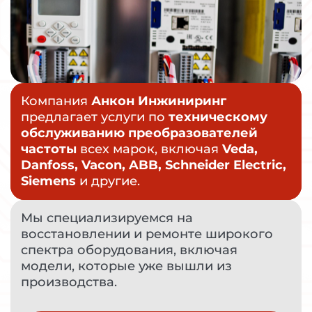
Компания
Анкон Инжиниринг
предлагает услуги по
техническому
обслуживанию преобразователей
частоты
всех марок, включая
Veda,
Danfoss, Vacon, ABB, Schneider Electric,
Siemens
и другие.
Мы специализируемся на
восстановлении и ремонте широкого
спектра оборудования, включая
модели, которые уже вышли из
производства.