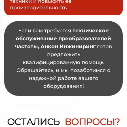
техники и повысить её
производительность.
Если вам требуется
техническое
обслуживание преобразователей
частоты, Анкон Инжиниринг
готов
предложить
квалифицированную помощь.
Обращайтесь, и мы позаботимся о
надежной работе вашего
оборудования!
О
С
Т
А
Л
И
С
Ь
В
О
П
Р
О
С
Ы
?